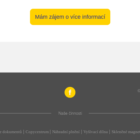
Mám zájem o více informací
©
Naše činnosti
|
|
|
|
ce dokumentů
Copycentrum
Náhradní plnění
Vyšívací dílna
Skleněné magnet