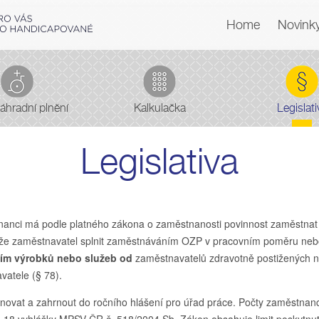
Home
Novink
áhradní plnění
Kalkulačka
Legislati
Legislativa
nanci má podle platného zákona o zaměstnanosti povinnost zaměstna
že zaměstnavatel splnit zaměstnáváním OZP v pracovním poměru neb
ím výrobků nebo služeb od
zaměstnavatelů zdravotně postižených 
atele (§ 78).
ovat a zahrnout do ročního hlášení pro úřad práce. Počty zaměstnanc