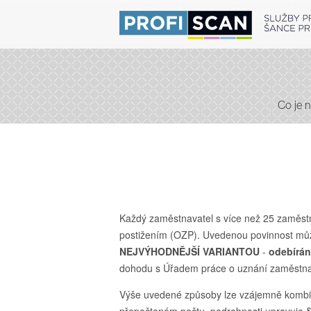
Co je n
Každý zaměstnavatel s více než 25 zaměst
postižením (OZP). Uvedenou povinnost mů
NEJVÝHODNĚJŠÍ VARIANTOU
-
odebírán
dohodu s Úřadem práce o uznání zaměstnav
Výše uvedené způsoby lze vzájemně kombin