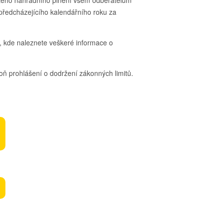
utého náhradního plnění všem odběratelům
 předcházejícího kalendářního roku za
, kde naleznete veškeré informace o
oň prohlášení o dodržení zákonných limitů.