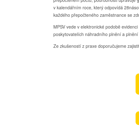
přepočteném počtu, podrobnosti upravuje 
v kalendářním roce, který odpovídá 28násob
každého přepočteného zaměstnance se zdr
MPSV vede v elektronické podobě evidenci 
poskytovatelích náhradního plnění a plnění 
Ze zkušeností z praxe doporučujeme zajisti