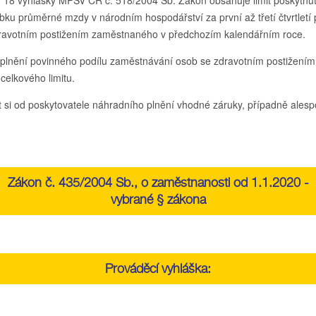
§ 18 vyhlášky MPSV ČR č. 518/2004 Sb. Zákon obsahuje limit poskytn
ku průměrné mzdy v národním hospodářství za první až třetí čtvrtletí
avotním postižením zaměstnaného v předchozím kalendářním roce.
plnění povinného podílu zaměstnávání osob se zdravotním postižením
celkového limitu.
t si od poskytovatele náhradního plnění vhodné záruky, případně alesp
Zákon č. 435/2004 Sb., o zaměstnanosti od 1.1.2020 -
vybrané § zákona
Prováděcí vyhláška: