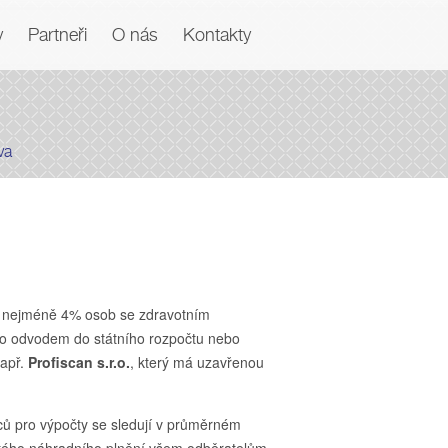
y
Partneři
O nás
Kontakty
va
t nejméně 4% osob se zdravotním
o odvodem do státního rozpočtu nebo
např.
Profiscan s.r.o.
, který má uzavřenou
ů pro výpočty se sledují v průměrném