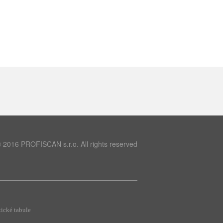
 2016 PROFISCAN s.r.o. All rights reserved
ické tabule